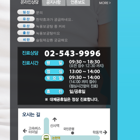
문의
한약효과가 궁금하네요..
녹용보궁탕 중 커피
녹용보궁탕이요
슬림체감환 궁금해요