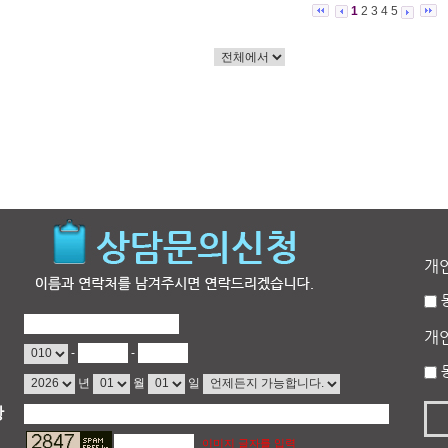
1
2
3
4
5
개
개
-
-
년
월
일
항
이미지 글자를 입력