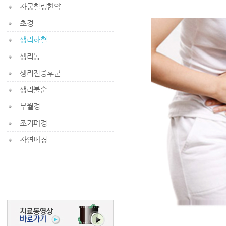
자궁힐링한약
초경
생리하혈
생리통
생리전증후군
생리불순
무월경
조기폐경
자연폐경