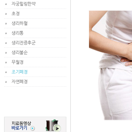
자궁힐링한약
초경
생리하혈
생리통
생리전증후군
생리불순
무월경
조기폐경
자연폐경