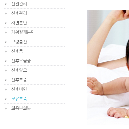
산전관리
산후관리
자연분만
제왕절개분만
고령출산
산후풍
산후우울증
산후탈모
산후부종
산후비만
모유부족
회음부회복