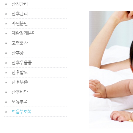
산전관리
산후관리
자연분만
제왕절개분만
고령출산
산후풍
산후우울증
산후탈모
산후부종
산후비만
모유부족
회음부회복