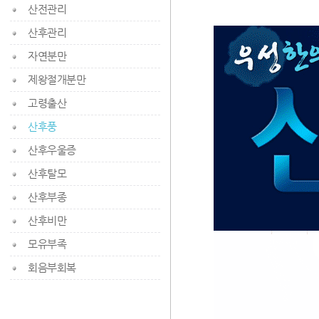
산전관리
산후관리
자연분만
제왕절개분만
고령출산
산후풍
산후우울증
산후탈모
산후부종
산후비만
모유부족
회음부회복