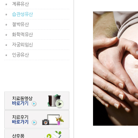
계류유산
습관성유산
절박유산
화학적유산
자궁외임신
인공유산