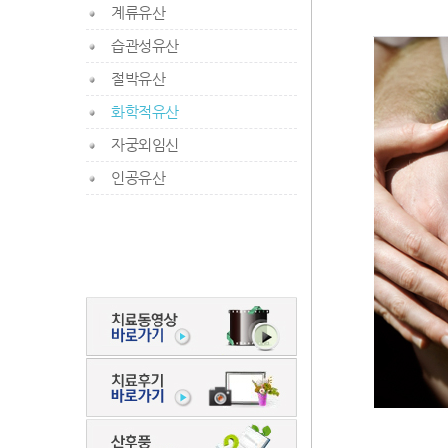
계류유산
습관성유산
절박유산
화학적유산
자궁외임신
인공유산