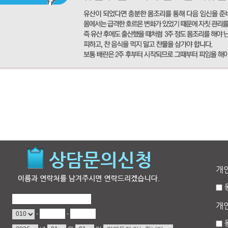
개
개
-
-