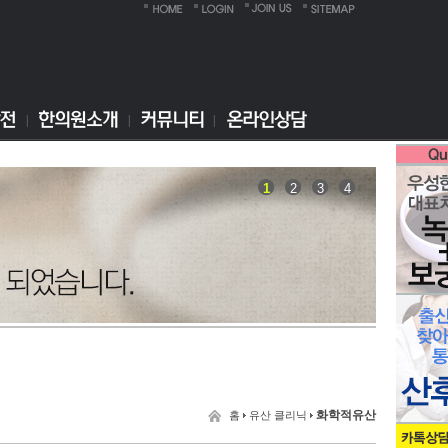
1
2
3
4
화학적유산
홈
유산 클리닉