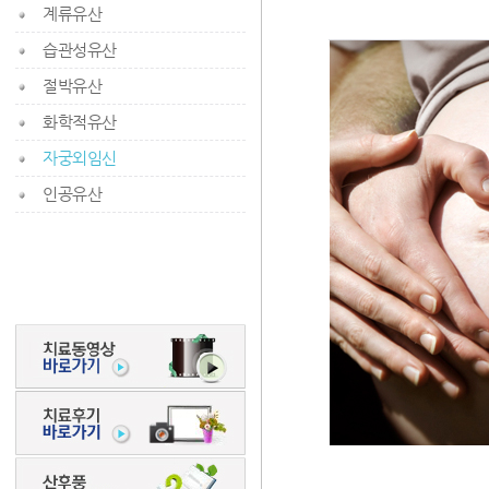
계류유산
습관성유산
절박유산
화학적유산
자궁외임신
인공유산