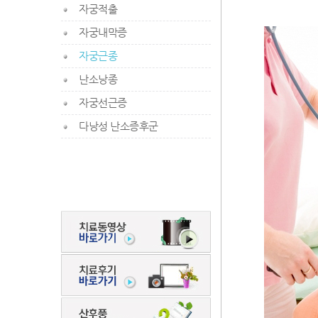
자궁적출
자궁내막증
자궁근종
난소낭종
자궁선근증
다낭성 난소증후군