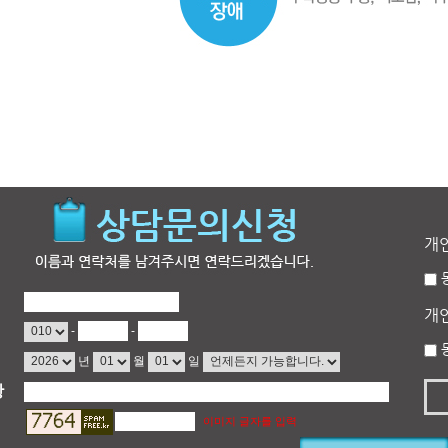
개
개
-
-
년
월
일
항
이미지 글자를 입력