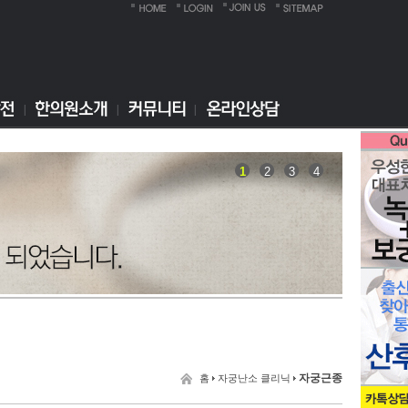
1
2
3
4
자궁근종
홈
자궁난소 클리닉