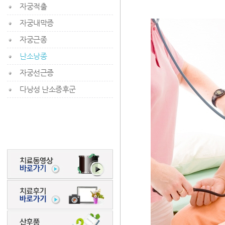
자궁적출
자궁내막증
자궁근종
난소낭종
자궁선근증
다낭성 난소증후군