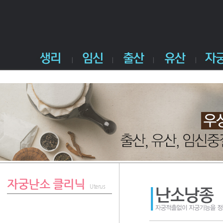
자궁난소 클리닉
Uterus