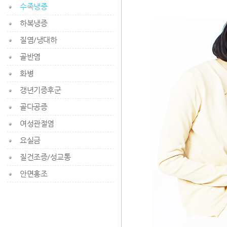
수족냉증
하복냉증
질염/냉대하
골반염
화병
갱년기증후군
골다공증
여성관절염
요실금
질건조증/성교통
안면홍조