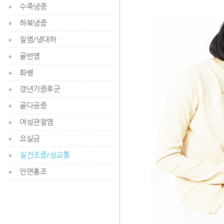
수족냉증
하복냉증
질염/냉대하
골반염
화병
갱년기증후군
골다공증
여성관절염
요실금
질건조증/성교통
안면홍조