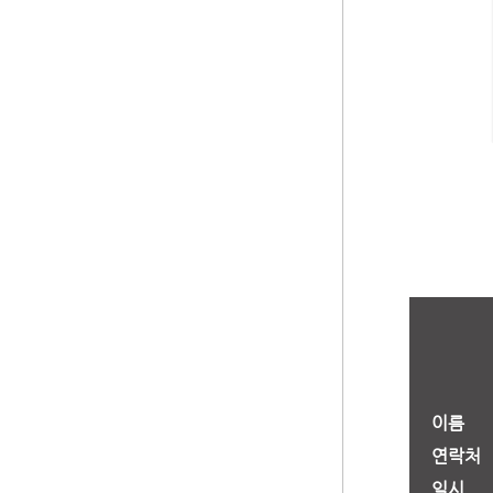
이름
연락처
일시