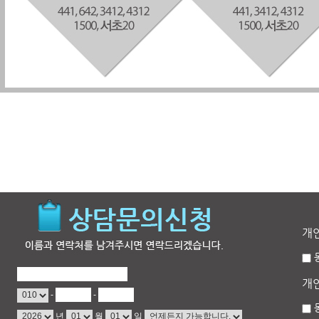
개
개
-
-
년
월
일