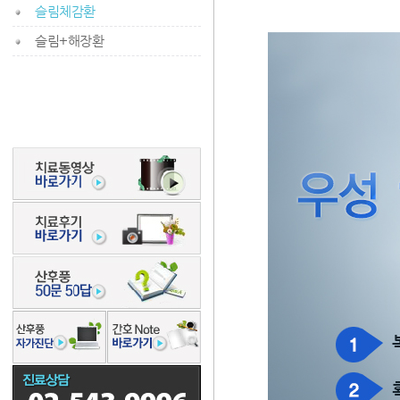
슬림체감환
슬림+해장환