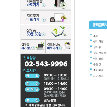
초경
생리하혈
생리통
생리전증후
생리불순
무월경
조기폐경
자연폐경