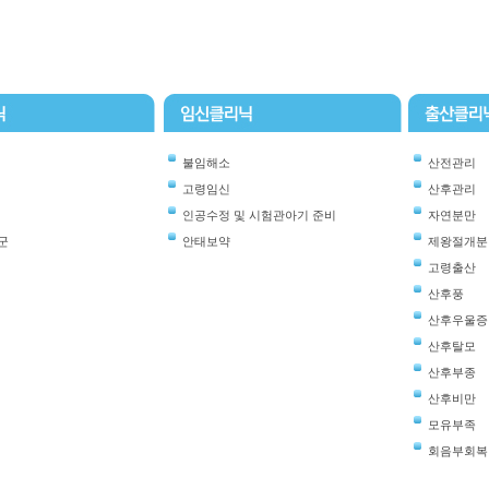
불임해소
산전관리
고령임신
산후관리
인공수정 및 시험관아기 준비
자연분만
군
안태보약
제왕절개분
고령출산
산후풍
산후우울증
산후탈모
산후부종
산후비만
모유부족
회음부회복