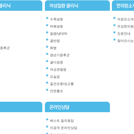
수족냉증
의료진소개
하복냉증
우성한의원
질염/냉대하
진료안내
골반염
찾아오시는
소증후군
화병
갱년기증후군
골다공증
여성관절염
요실금
질건조증/성교통
안면홍조
베스트 질의응답
미공개 온라인상담