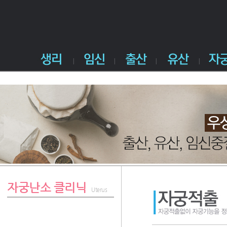
자궁난소 클리닉
Uterus