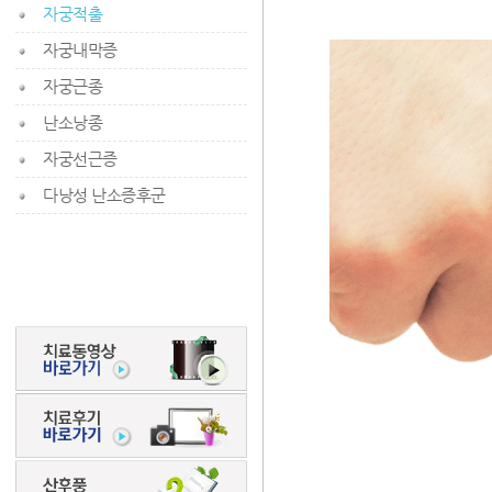
자궁적출
자궁내막증
자궁근종
난소낭종
자궁선근증
다낭성 난소증후군