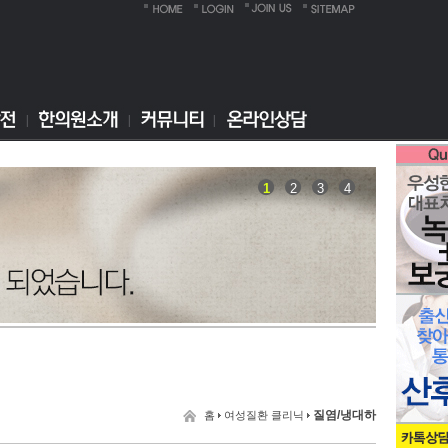
1
2
3
4
질염/냉대하
홈
여성질환 클리닉