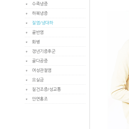
수족냉증
하복냉증
질염/냉대하
골반염
화병
갱년기증후군
골다공증
여성관절염
요실금
질건조증/성교통
안면홍조