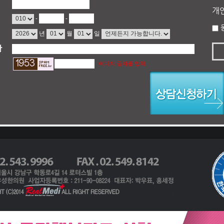
개
-
-
년
월
일
항
이미지 글자를 입력