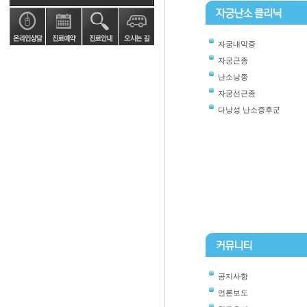
자궁내막증
자궁근종
난소낭종
자궁선근종
다낭성 난소증후군
공지사항
언론보도