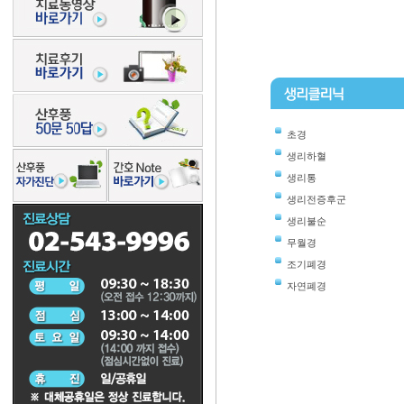
초경
생리하혈
생리통
생리전증후군
생리불순
무월경
조기폐경
자연폐경