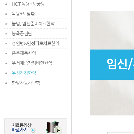
HOT 녹용+보궁탕
녹용+보담환
불임, 임신준비치료한약
농축공진단
성인병&만성피로치료한약
음주해독한약
우성체중감량비만환약
우성건강한약
한방자동차보험