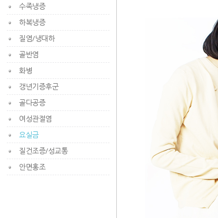
수족냉증
하복냉증
질염/냉대하
골반염
화병
갱년기증후군
골다공증
여성관절염
요실금
질건조증/성교통
안면홍조