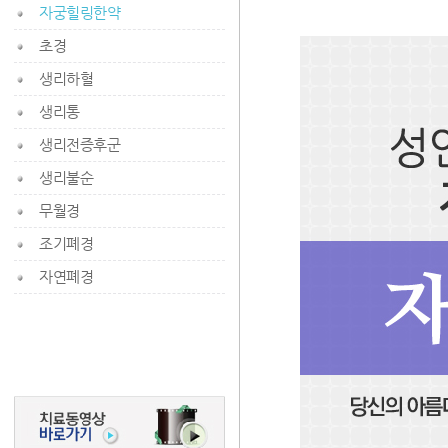
자궁힐링한약
초경
생리하혈
생리통
생리전증후군
생리불순
무월경
조기폐경
자연폐경