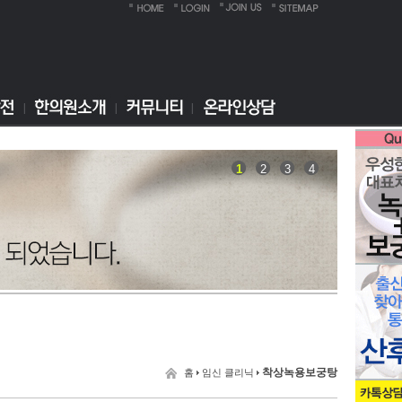
1
2
3
4
착상녹용보궁탕
홈
임신 클리닉