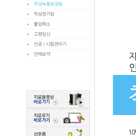
착상녹용보궁탕
착상정기탕
불임해소
고령임신
인공 / 시험관아기
안태보약