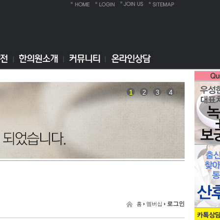
1
2
3
4
로그인
홈
멤버십