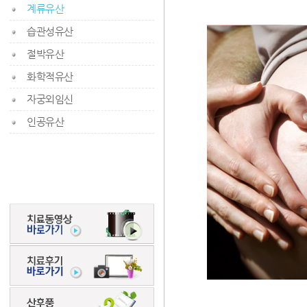
계류유산
습관성유산
절박유산
화학적유산
자궁외임신
인공유산