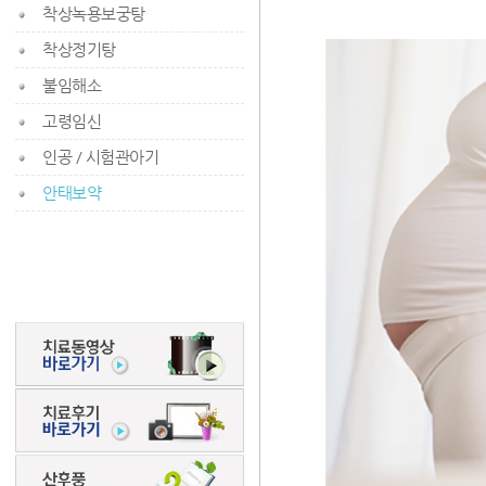
착상녹용보궁탕
착상정기탕
불임해소
고령임신
인공 / 시험관아기
안태보약