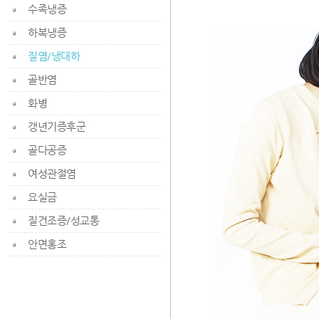
수족냉증
하복냉증
질염/냉대하
골반염
화병
갱년기증후군
골다공증
여성관절염
요실금
질건조증/성교통
안면홍조