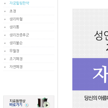
자궁힐링한약
초경
생리하혈
생리통
생리전증후군
생리불순
무월경
조기폐경
자연폐경