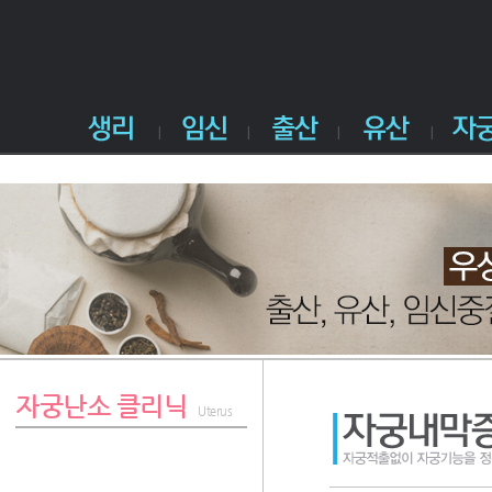
자궁난소 클리닉
Uterus