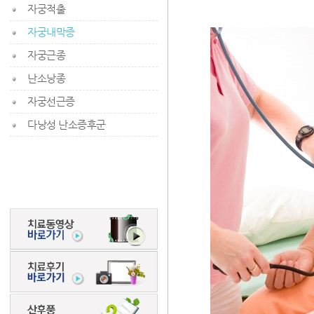
자궁적출
자궁내막증
자궁근종
난소낭종
자궁선근증
다낭성 난소증후군