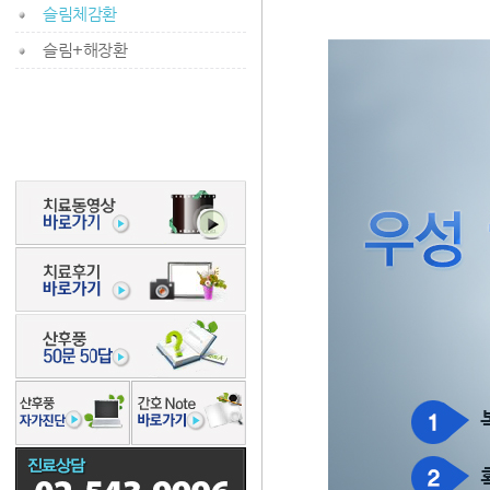
슬림체감환
슬림+해장환